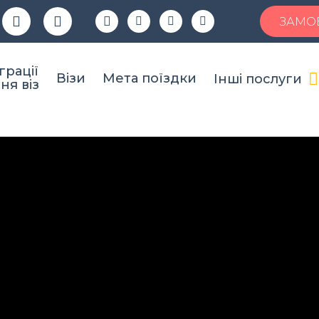
ЗАМО
грації
Візи
Мета поїздки
Інші послуги
ня віз