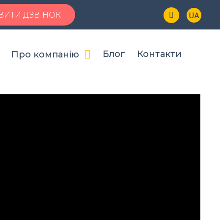
Натисніть Ctrl + D, щоб додати сайт у Вибране
ВИТИ ДЗВІНОК
Блог
Контакти
Про компанію