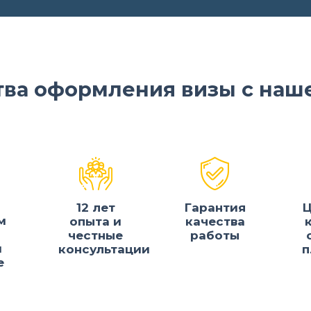
ва оформления визы с наш
12 лет
Гарантия
Ц
м
опыта и
качества
честные
работы
и
консультации
п
е