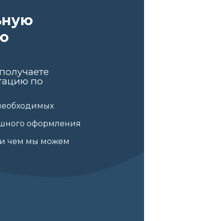
ьную
ю
получаете
тацию по
необходимых
ешного оформления
 и чем мы можем