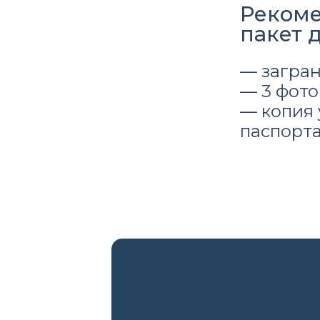
Реком
пакет 
— загра
— 3 фото 
— копия 
паспорт