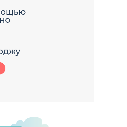
мощью
но
оджу