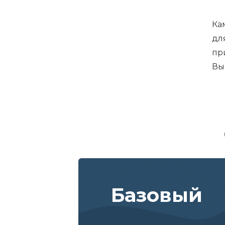
Ка
дл
пр
Вы
Базовый