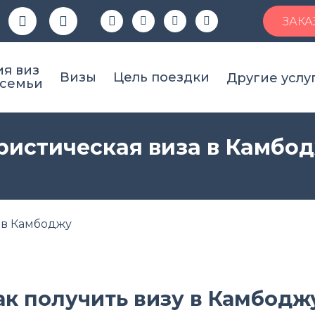
ЗАКА
я виз
Визы
Цель поездки
Другие услу
 семьи
ристическая виза в Камбо
 в Камбоджу
ак получить визу в Камбодж