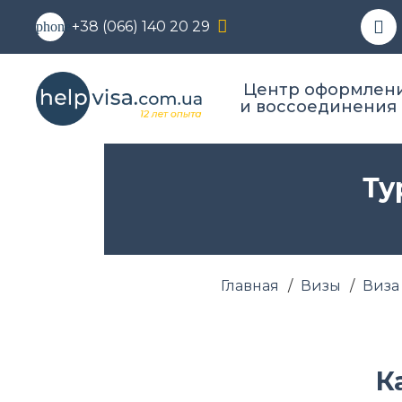
+38 (066) 140 20 29
phone
Центр оформлени
и воссоединения
Ту
Главная
/
Визы
/
Виза
К