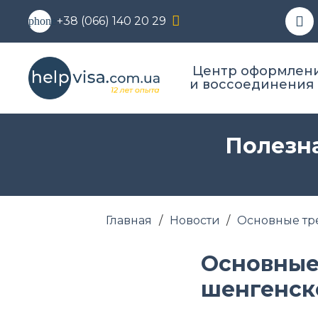
+38 (066) 140 20 29
phone
Центр оформлени
и воссоединения
Полезна
Главная
/
Новости
/
Основные тр
Основные
шенгенск