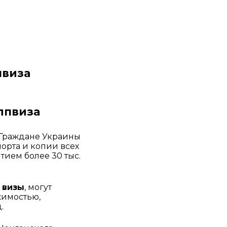
пвиза 
лпвиза 
 Граждане Украины 
рта и копии всех 
тием более 30 тыс. 
 визы
, могут 
имостью, 
.