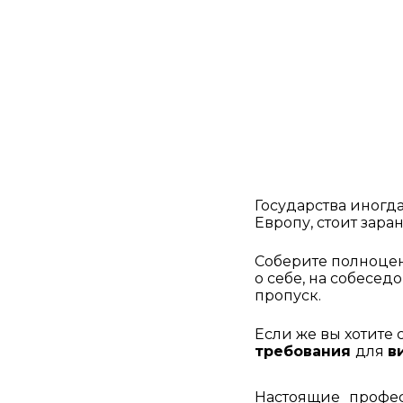
Государства иногда
Европу, стоит зара
Соберите полноцен
о себе, на собесед
пропуск.
требования 
для 
в
Настоящие профес