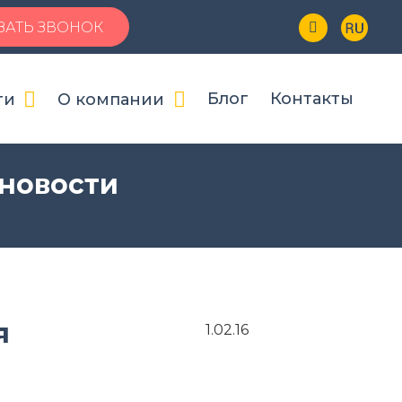
Нажмите Ctrl+D, чтобы добавить сайт в Избранное
ЗАТЬ ЗВОНОК
Блог
Контакты
ги
О компании
 новости
я
1.02.16