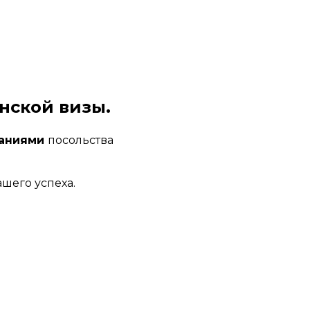
нской визы.
аниями 
посольства 
шего успеха.