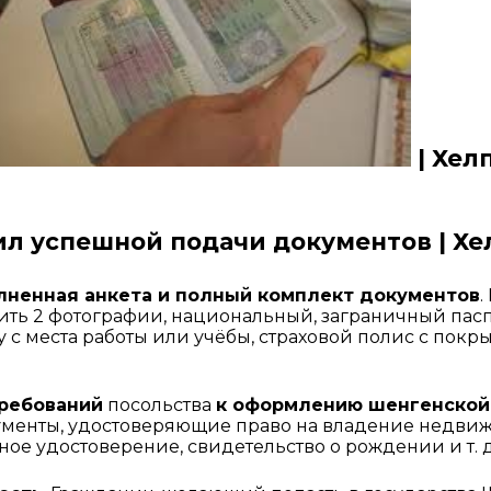
 | Хел
ил успешной подачи документов | Хе
олненная анкета и полный комплект документов
.
ть 2 фотографии, национальный, заграничный паспо
у с места работы или учёбы, страховой полис с покры
ребований
 посольства 
к оформлению шенгенской
менты, удостоверяющие право на владение недвиж
ое удостоверение, свидетельство о рождении и т. д