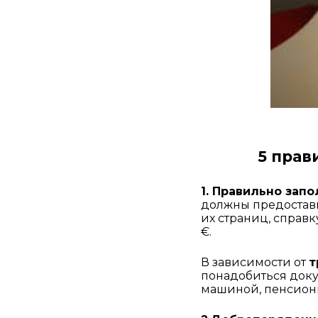
5 прав
1. Правильно зап
должны предостави
их страниц, справк
€. 
В зависимости от 
т
понадобиться доку
машиной, пенсионн