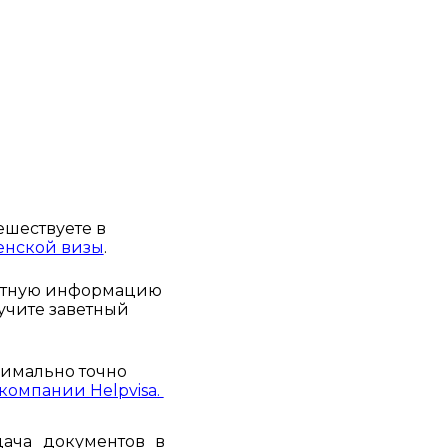
шествуете в 
енской визы
. 
стную информацию 
учите заветный 
Если же вы хотите существенно увеличить ваши шансы, выполнив максимально точно 
омпании Helpvisa. 
ача документов в 