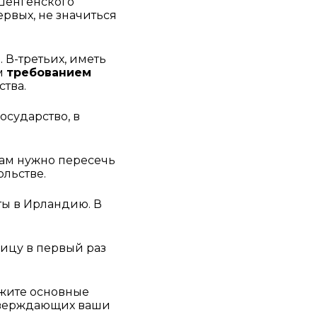
Шенгенского 
рвых, не значиться 
В-третьих, иметь 
 
требованием 
ства.
сударство, в 
вам нужно пересечь 
льстве. 
ты в Ирландию. В 
ицу в первый раз 
жите основные 
тверждающих ваши 