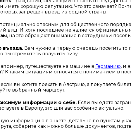
ость
. Гражданин, желающий попасть в государства 
 иметь хорошую репутацию. Что это означает? Во-пе
которых запрещён выезд из родной страны. 
 потенциально опасным для общественного порядка. 
 вид. И, хотя последнее не является официальным
изы
, на это обращают внимание в сотрудники посоль
о въезда.
 Вам нужно в первую очередь посетить то го
о вы стремитесь получить визу. 
 например, путешествуете на машине в 
Германию
, и 
? К таким ситуациям относятся с пониманием в посо
если вы хотите поехать в Австрию, а покупаете биле
нуйте выбранный маршрут.
аксимум информации о себе.
 Если вы едете загран
ствуете в Европу, это для вас особенно актуально. 
ую информацию в анкете, детально по пунктам ука
рута, соберите как можно больше документов, под