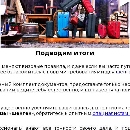
Подводим итоги
 меняют визовые правила, и даже если вы часто путе
нее ознакомиться с 
новыми требованиями для 
шенг
ный комплект документов, предоставьте только че
овании ведите себя естественно, и вы наверняка пол
изы 
«
шенген
», обратитесь к опытным 
специалистам к
сионалы знают все тонкости своего дела, и под